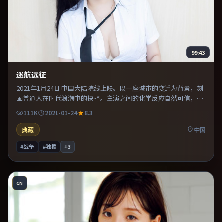
99:43
迷航远征
2021年1月24日 中国大陆院线上映。以一座城市的变迁为背景，刻
画普通人在时代浪潮中的抉择。主演之间的化学反应自然可信，对
手戏张力贯穿全片。推荐给偏爱群像戏与命运母题的影迷。
111K
2021-01-24
8.3
典藏
中国
#战争
#独播
+
3
CN