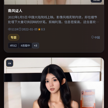
南风证人
2022年1月5日 中国大陆院线上映。影像风格克制内敛，却在细节
处埋下大量可供回味的伏笔。剪辑利落，信息密度高，适合喜欢烧
脑与推理的观众。片尾留白意味深长，值得二刷细品台词与构图。
111K
2022-01-05
8.5
专题
中国
#科幻
#连载中
+
3
CN