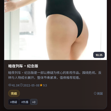
91:25
暗夜列车·纪念版
暗夜列车·纪念版是一部以悬疑为核心的影视作品，围绕危机、反
转与人物成长展开，整体节奏紧凑，值得推荐观看。
41.3K
2022-05-08
9.5
完结
英国
#悬疑
#热播
+
3