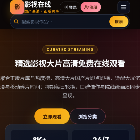
影视在线
影
登录
注册
国产高清·正版片库
搜索
CURATED STREAMING
精选影视大片高清免费在线观看
聚合正版片库与热度榜，
高清大片国产片
即点即播，适配大屏沉
浸与移动碎片时间；排期每日轮换，口碑佳作与院线级画质同步
呈现。
立即观看
浏览分类
8K+
24/7