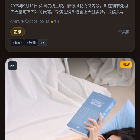
2025年9月13日 英国院线上映。影像风格克制内敛，却在细节处埋
下大量可供回味的伏笔。导演在镜头语言上大胆实验，长镜头与特
写交替强化压迫感。整体完成度较高，适合周末一口气看完。
97.4K
2025-09-13
7.1
正版
英国
#科幻
#热播
+
3
NEW
HK