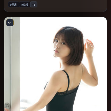
#喜剧
#独播
+
3
CN