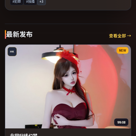
#犯罪
#独播
+
3
最新发布
查看全部 →
NEW
HK
99:08
北回归线幻梦