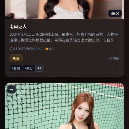
99:00
南风证人
2024年9月11日 英国院线上映。故事从一场意外相遇开始，人物在
道德与情感之间反复拉扯。导演在镜头语言上大胆实验，长镜头与
特写交替强化压迫感。片尾留白意味深长，值得二刷细品台词与构
110K
2024-09-11
8.1
图。
热播
英国
#喜剧
#高分
+
3
KR