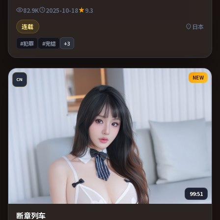
浸其中。适合喜欢现实主义题材的观众，情绪后劲较足。
82.9K
2025-10-18
9.3
连载
日本
#犯罪
#完结
+
3
NEW
CN
99:51
断章列车