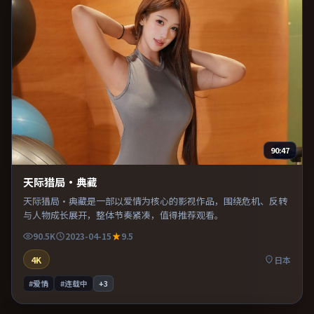
90:47
天际猎局·典藏
天际猎局·典藏是一部以爱情为核心的影视作品，围绕危机、反转
与人物成长展开，整体节奏紧凑，值得推荐观看。
90.5K
2023-04-15
9.5
4K
日本
#爱情
#连载中
+
3