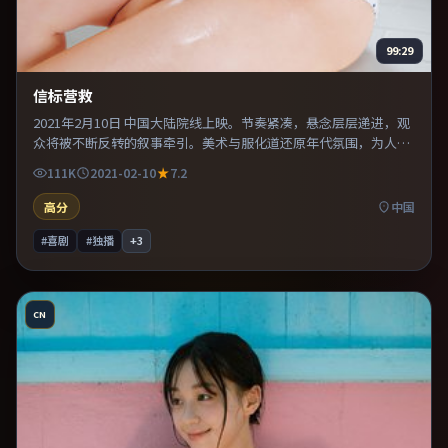
99:29
信标营救
2021年2月10日 中国大陆院线上映。节奏紧凑，悬念层层递进，观
众将被不断反转的叙事牵引。美术与服化道还原年代氛围，为人物
动机提供可信支撑。整体完成度较高，适合周末一口气看完。
111K
2021-02-10
7.2
高分
中国
#喜剧
#独播
+
3
CN