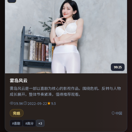
99:25
雾岛风云
雾岛风云是一部以喜剧为核心的影视作品，围绕危机、反转与人物
成长展开，整体节奏紧凑，值得推荐观看。
39.9K
2022-09-22
9.5
完结
中国
#喜剧
#高分
+
3