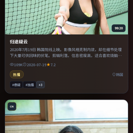
99:20
归途疑云
2020年7月19日 韩国院线上映。影像风格克制内敛，却在细节处埋
下大量可供回味的伏笔。剪辑利落，信息密度高，适合喜欢烧脑与
推理的观众。适合喜欢现实主义题材的观众，情绪后劲较足。
109K
2020-07-19
7.2
热播
韩国
#悬疑
#独播
+
3
CN