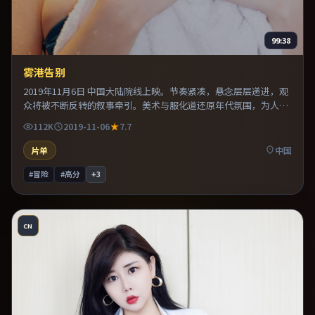
99:38
雾港告别
2019年11月6日 中国大陆院线上映。节奏紧凑，悬念层层递进，观
众将被不断反转的叙事牵引。美术与服化道还原年代氛围，为人物
动机提供可信支撑。推荐给偏爱群像戏与命运母题的影迷。
112K
2019-11-06
7.7
片单
中国
#冒险
#高分
+
3
CN