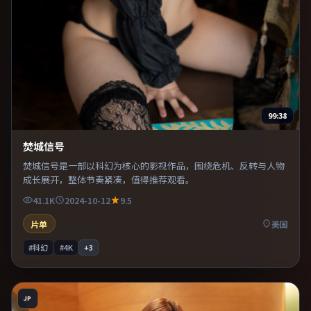
99:38
焚城信号
焚城信号是一部以科幻为核心的影视作品，围绕危机、反转与人物
成长展开，整体节奏紧凑，值得推荐观看。
41.1K
2024-10-12
9.5
片单
美国
#科幻
#4K
+
3
JP