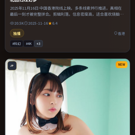
2025年11月16日 中国香港院线上映。多条线索并行推进，真相在
最后一刻才被完整拼合。剪辑利落，信息密度高，适合喜欢烧脑与
推理的观众。整体完成度较高，适合周末一口气看完。
20.5K
2025-11-16
6.4
独播
香港
#科幻
#4K
+
3
NEW
JP