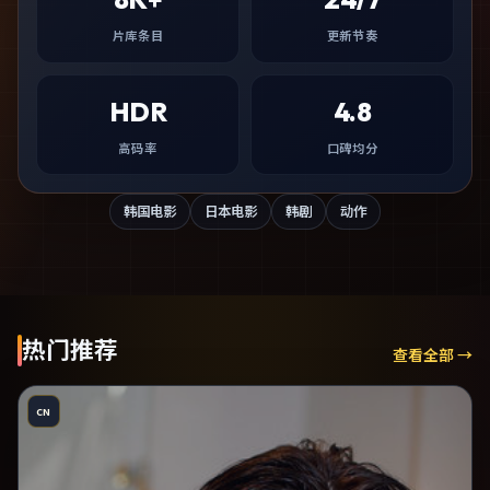
片库条目
更新节奏
HDR
4.8
高码率
口碑均分
韩国电影
日本电影
韩剧
动作
热门推荐
查看全部 →
CN