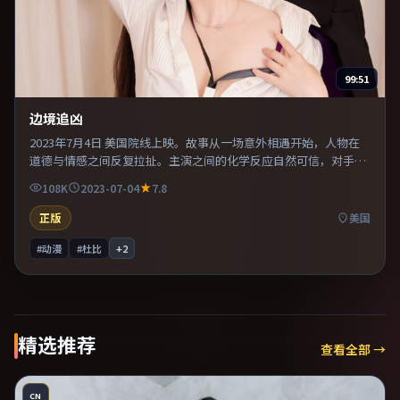
99:51
边境追凶
2023年7月4日 美国院线上映。故事从一场意外相遇开始，人物在
道德与情感之间反复拉扯。主演之间的化学反应自然可信，对手戏
张力贯穿全片。整体完成度较高，适合周末一口气看完。
108K
2023-07-04
7.8
正版
美国
#动漫
#杜比
+
2
精选推荐
查看全部 →
CN