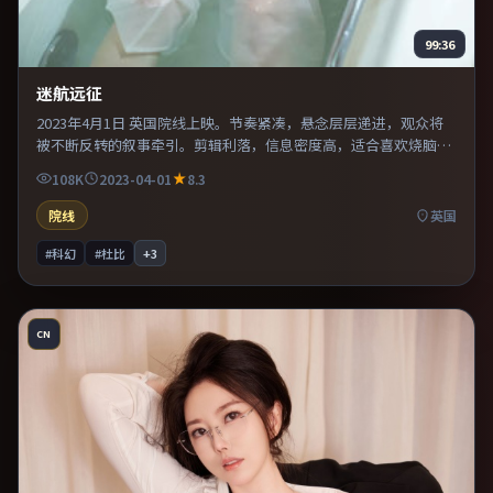
99:36
迷航远征
2023年4月1日 英国院线上映。节奏紧凑，悬念层层递进，观众将
被不断反转的叙事牵引。剪辑利落，信息密度高，适合喜欢烧脑与
推理的观众。既有类型片爽感，也保留作者表达，口碑潜力不俗。
108K
2023-04-01
8.3
院线
英国
#科幻
#杜比
+
3
CN