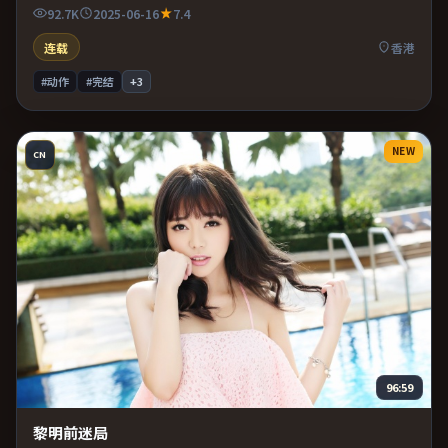
戏张力贯穿全片。既有类型片爽感，也保留作者表达，口碑潜力不
92.7K
2025-06-16
7.4
俗。
连载
香港
#动作
#完结
+
3
NEW
CN
96:59
黎明前迷局