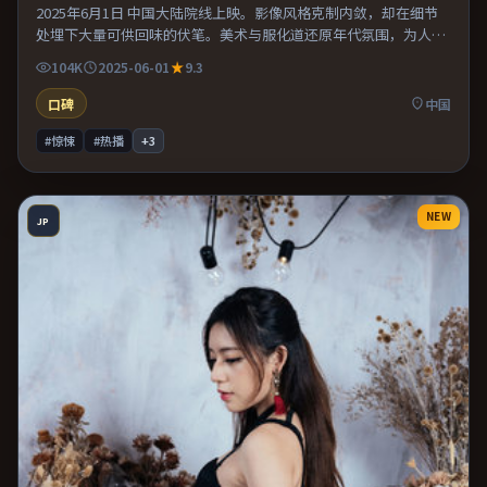
2025年6月1日 中国大陆院线上映。影像风格克制内敛，却在细节
处埋下大量可供回味的伏笔。美术与服化道还原年代氛围，为人物
动机提供可信支撑。片尾留白意味深长，值得二刷细品台词与构
104K
2025-06-01
9.3
图。
口碑
中国
#惊悚
#热播
+
3
NEW
JP