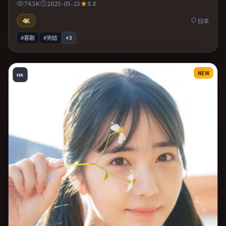
74.5K
2025-05-23
8.8
俗。
4K
日本
#喜剧
#完结
+
3
NEW
HK